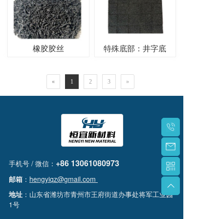
橡胶胶丝
特殊底部：井字底
«
1
2
3
»
+86 13061080973
手机号 / 微信：
邮箱
：
hengyiqz@gmail.com
地址
：山东省潍坊市青州市王府街道办事处将军工业园
1号