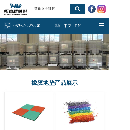
T
0536-3227830
中文
EN
o
g
g
l
e
n
a
v
i
橡胶地垫产品展示
g
a
t
i
o
n